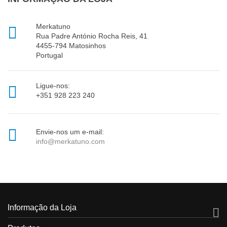
Merkatuno

Rua Padre António Rocha Reis, 41
4455-794 Matosinhos
Portugal
Ligue-nos:

+351 928 223 240

Envie-nos um e-mail:
info@merkatuno.com
Informação da Loja
