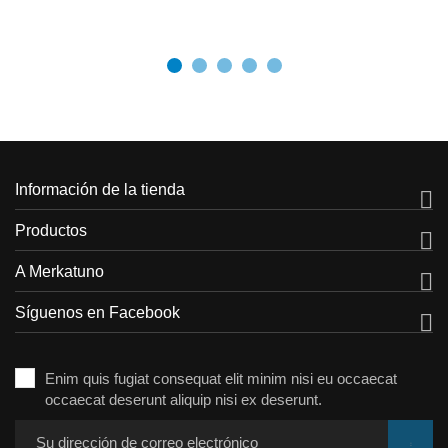
Información de la tienda

Productos

A Merkatuno

Síguenos en Facebook

Enim quis fugiat consequat elit minim nisi eu occaecat
occaecat deserunt aliquip nisi ex deserunt.