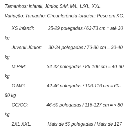
Tamanhos: Infantil, Júnior, S/M, M/L, L/XL, XXL
Variação: Tamanho: Circunferência torácica: Peso em KG:
XS Infantil: 25-29 polegadas / 63-73 cm = até 30
kg
Juvenil Júnior:
30-34 polegadas / 76-86 cm = 30-40
kg
M P/M:
34-42 polegadas / 86-106 cm = 40-60
kg
G M/G:
42-46 polegadas / 106-116 cm = 60-
80 kg
GG/GG:
46-50 polegadas / 116-127 cm = < 80
kg
2XL XXL:
Mais de 50 polegadas / Mais de 127